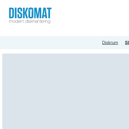
Diskrum
S