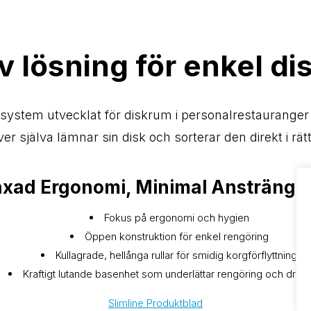
v lösning för enkel d
gssystem utvecklat för diskrum i personalrestauranger
er själva lämnar sin disk och sorterar den direkt i rät
xad Ergonomi, Minimal Ansträngn
Fokus på ergonomi och hygien
Öppen konstruktion för enkel rengöring
Kullagrade, hellånga rullar för smidig korgförflyttning
Kraftigt lutande basenhet som underlättar rengöring och drän
Slimline Produktblad