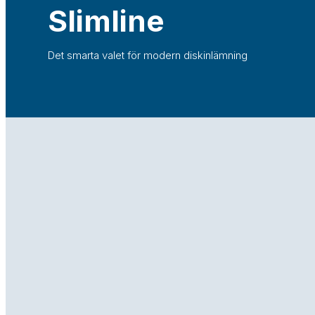
Slimline
Det smarta valet för modern diskinlämning