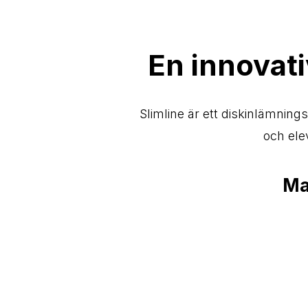
En innovati
Slimline är ett diskinlämnin
och elev
Ma