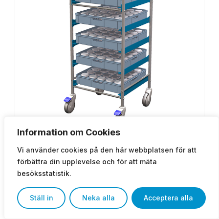
Information om Cookies
Vi använder cookies på den här webbplatsen för att
Korgvagn mellan 46x46cm diskkorg
förbättra din upplevelse och för att mäta
Artikelnr: 204RLP /
besöksstatistik.
Korgvagn för transport och förvaring av diskgods i
46x46cm diskkorg.
Ställ in
Neka alla
Acceptera alla
Kontakta oss
Visa produkt