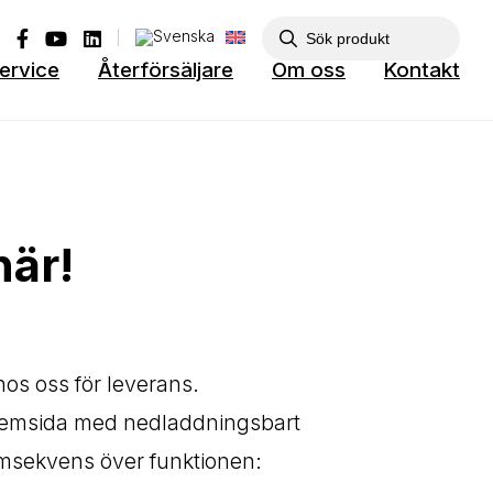
ervice
Återförsäljare
Om oss
Kontakt
här!
 hos oss för leverans.
 hemsida med nedladdningsbart
lmsekvens över funktionen: