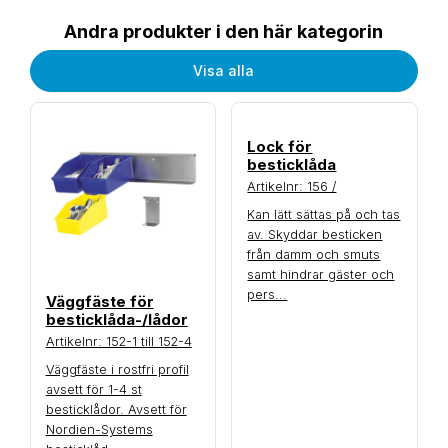
Andra produkter i den här kategorin
Visa alla
Lock för
besticklåda
Artikelnr: 156 /
Kan lätt sättas på och tas
av. Skyddar besticken
från damm och smuts
samt hindrar gäster och
pers...
Väggfäste för
besticklåda-/lådor
Artikelnr: 152-1 till 152-4
Väggfäste i rostfri profil
avsett för 1-4 st
besticklådor. Avsett för
Nordien-Systems