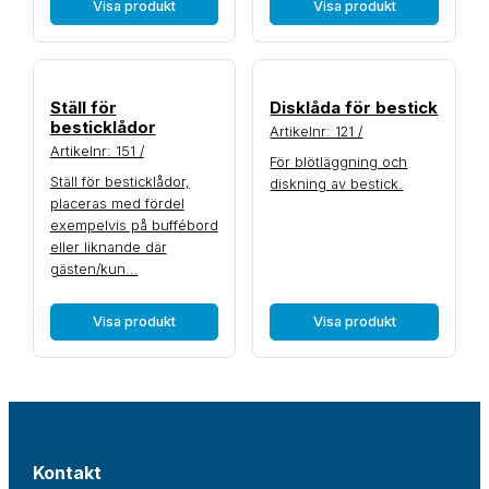
Visa produkt
Visa produkt
Ställ för
Disklåda för bestick
besticklådor
Artikelnr: 121 /
Artikelnr: 151 /
För blötläggning och
Ställ för besticklådor,
diskning av bestick.
placeras med fördel
exempelvis på buffébord
eller liknande där
gästen/kun...
Visa produkt
Visa produkt
Kontakt