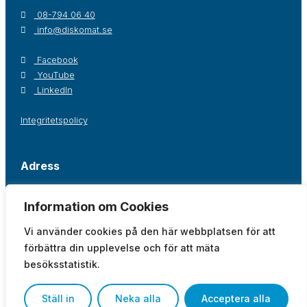
08-794 06 40
info@diskomat.se
Facebook
YouTube
LinkedIn
Integritetspolicy
Adress
Postadress / Kontor
Lager
Information om Cookies
Diskomat AB
Diskomat AB
Oppegårdsstråket 12
Tingsvägen 19
Vi använder cookies på den här webbplatsen för att
191 61 Sollentuna
191 61 Sollentuna
förbättra din upplevelse och för att mäta
Visa på karta
Visa på karta
besöksstatistik.
Ställ in
Neka alla
Acceptera alla