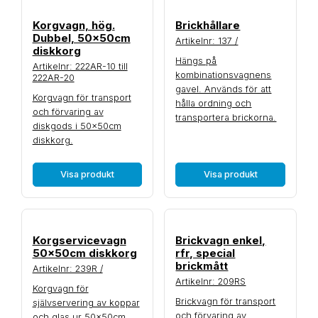
Korgvagn, hög.
Brickhållare
Dubbel, 50x50cm
Artikelnr: 137 /
diskkorg
Hängs på
Artikelnr: 222AR-10 till
kombinationsvagnens
222AR-20
gavel. Används för att
Korgvagn för transport
hålla ordning och
och förvaring av
transportera brickorna.
diskgods i 50x50cm
diskkorg.
Visa produkt
Visa produkt
Korgservicevagn
Brickvagn enkel,
50x50cm diskkorg
rfr, special
brickmått
Artikelnr: 239R /
Artikelnr: 209RS
Korgvagn för
Brickvagn för transport
självservering av koppar
och förvaring av
och glas ur 50x50cm