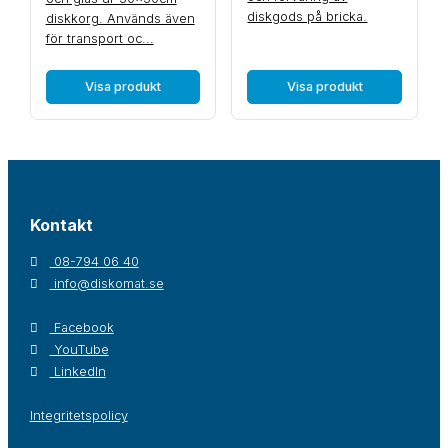
diskgods på bricka.
diskkorg. Används även
för transport oc...
Visa produkt
Visa produkt
Kontakt
08-794 06 40
info@diskomat.se
Facebook
YouTube
LinkedIn
Integritetspolicy