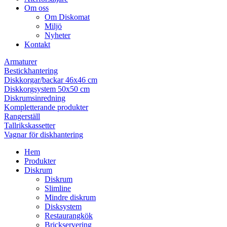
Om oss
Om Diskomat
Miljö
Nyheter
Kontakt
Armaturer
Bestickhantering
Diskkorgar/backar 46x46 cm
Diskkorgsystem 50x50 cm
Diskrumsinredning
Kompletterande produkter
Rangerställ
Tallrikskassetter
Vagnar för diskhantering
Hem
Produkter
Diskrum
Diskrum
Slimline
Mindre diskrum
Disksystem
Restaurangkök
Brickservering