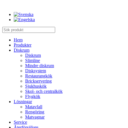
Hem
Produkter
Diskrum
Diskrum
Slimline
Mindre diskrum
Disksystem
Restaurangkök
Brickservering
Sjukhuskök
Skol- och centralkök
Flygkök
Lösningar
Matavfall
Rengöring
Matvagnar
Service
Återförsäljare