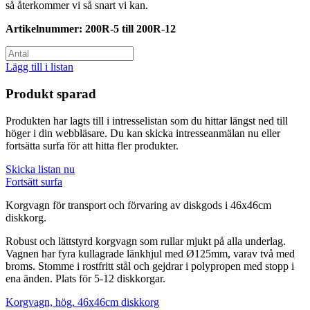
så återkommer vi så snart vi kan.
Artikelnummer:
200R-5 till 200R-12
Lägg till i listan
Produkt sparad
Produkten har lagts till i intresselistan som du hittar längst ned till
höger i din webbläsare. Du kan skicka intresseanmälan nu eller
fortsätta surfa för att hitta fler produkter.
Skicka listan nu
Fortsätt surfa
Korgvagn för transport och förvaring av diskgods i 46x46cm
diskkorg.
Robust och lättstyrd korgvagn som rullar mjukt på alla underlag.
Vagnen har fyra kullagrade länkhjul med Ø125mm, varav två med
broms. Stomme i rostfritt stål och gejdrar i polypropen med stopp i
ena änden. Plats för 5-12 diskkorgar.
Korgvagn, hög. 46x46cm diskkorg